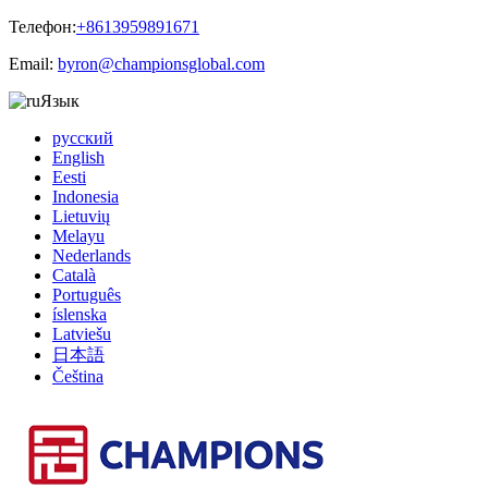
Телефон:
+8613959891671
Email:
byron@championsglobal.com
Язык
русский
English
Eesti
Indonesia
Lietuvių
Melayu
Nederlands
Català
Português
íslenska
Latviešu
日本語
Čeština