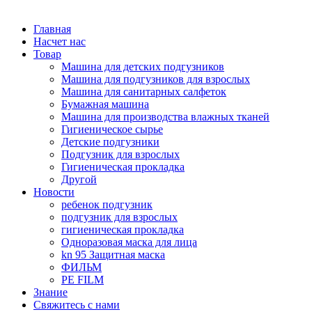
Главная
Насчет нас
Товар
Машина для детских подгузников
Машина для подгузников для взрослых
Машина для санитарных салфеток
Бумажная машина
Машина для производства влажных тканей
Гигиеническое сырье
Детские подгузники
Подгузник для взрослых
Гигиеническая прокладка
Другой
Новости
ребенок подгузник
подгузник для взрослых
гигиеническая прокладка
Одноразовая маска для лица
kn 95 Защитная маска
ФИЛЬМ
PE FILM
Знание
Свяжитесь с нами